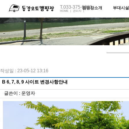
T.033-375-9333
캠핑장소개
부대시설
HOME |
관리자 |
전체보기
펜션1호
오토캠핑장소개
펜션2호
족구장
캠핑장C동
캠핑장M동
주변관광지
오시는길
작성일 : 23-05-12 13:16
B 6, 7, 8, 9 사이트 변경사항안내
글쓴이 :
운영자