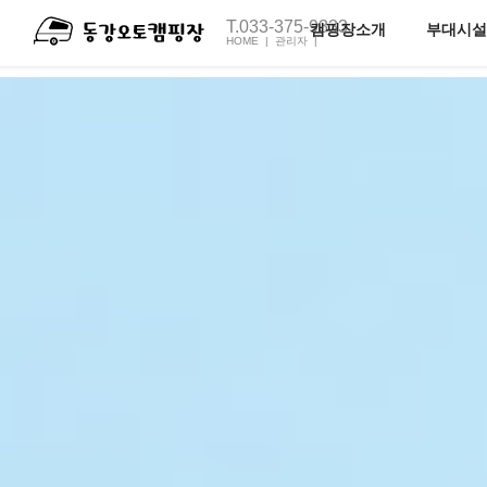
T.033-375-9333
캠핑장소개
부대시설
HOME |
관리자 |
전체보기
펜션1호
오토캠핑장소개
펜션2호
족구장
캠핑장C동
캠핑장M동
주변관광지
오시는길