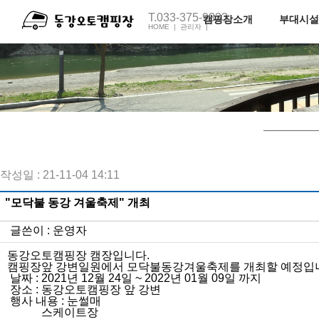
T.033-375-9333
캠핑장소개
부대시설
HOME |
관리자 |
전체보기
펜션1호
오토캠핑장소개
펜션2호
족구장
캠핑장C동
캠핑장M동
주변관광지
오시는길
작성일 : 21-11-04 14:11
"모닥불 동강 겨울축제" 개최
글쓴이 :
운영자
동강오토캠핑장 캠장입니다.
캠핑장앞 강변일원에서 모닥불동강겨울축제를 개최할 예정입
날짜 : 2021년 12월 24일 ~ 2022년 01월 09일 까지
장소 : 동강오토캠핑장 앞 강변
행사 내용 : 눈썰매
스케이트장