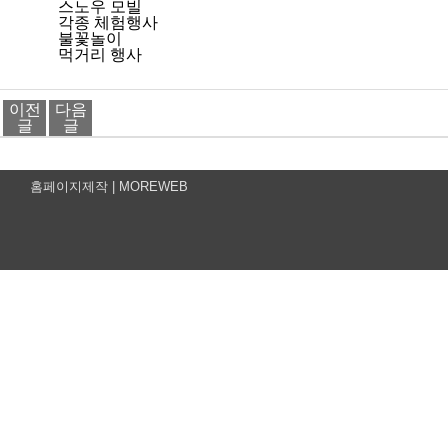
스노우 모빌
각종 체험행사
불꽃놀이
먹거리 행사
이전
다음
글
글
홈페이지제작 |
MOREWEB