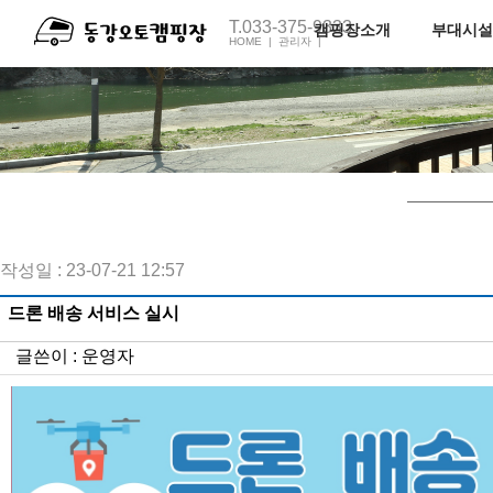
T.033-375-9333
캠핑장소개
부대시설
HOME |
관리자 |
전체보기
펜션1호
오토캠핑장소개
펜션2호
족구장
캠핑장C동
캠핑장M동
주변관광지
오시는길
작성일 : 23-07-21 12:57
드론 배송 서비스 실시
글쓴이 :
운영자